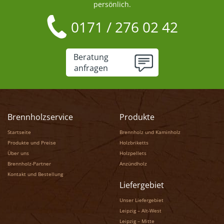
persönlich.
0171 / 276 02 42
Beratung
anfragen
Brennholzservice
Produkte
Startseite
Brennholz und Kaminholz
Produkte und Preise
Holzbriketts
Über uns
Holzpellets
Brennholz-Partner
Anzündholz
Kontakt und Bestellung
Liefergebiet
Unser Liefergebiet
Leipzig – Alt-West
Leipzig – Mitte