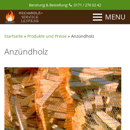
Beratung & Bestellung:
0171 / 276 02 42
MENU
Startseite
»
Produkte und Preise
»
Anzündholz
Anzündholz