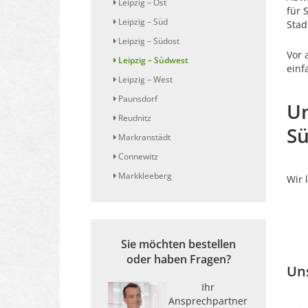
Leipzig – Ost
für 
Leipzig – Süd
Stad
Leipzig – Südost
Vor 
Leipzig – Südwest
einf
Leipzig – West
Paunsdorf
Un
Reudnitz
S
Markranstädt
Connewitz
Markkleeberg
Wir 
Sie möchten bestellen
oder haben Fragen?
Uns
Ihr
Ansprechpartner