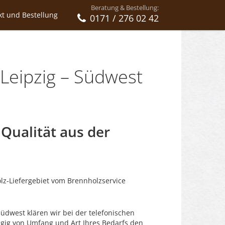
Beratung & Bestellung:
kt und Bestellung
0171 / 276 02 42
Leipzig – Südwest
Qualität aus der
olz-Liefergebiet vom Brennholzservice
Südwest klären wir bei der telefonischen
ngig von Umfang und Art Ihres Bedarfs den