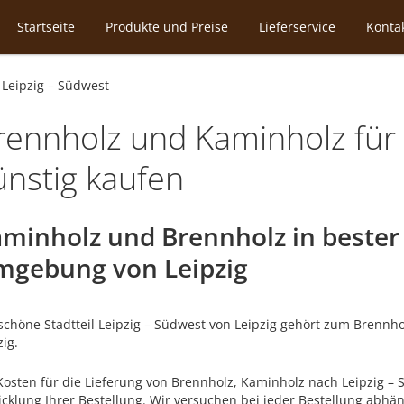
Startseite
Produkte und Preise
Lieferservice
Konta
»
Leipzig – Südwest
rennholz und Kaminholz für 
ünstig kaufen
minholz und Brennholz in bester 
gebung von Leipzig
schöne Stadtteil Leipzig – Südwest von Leipzig gehört zum Brennh
zig.
Kosten für die Lieferung von Brennholz, Kaminholz nach Leipzig – 
cklung Ihrer Bestellung. Wir versuchen bei jeder Bestellung abhä