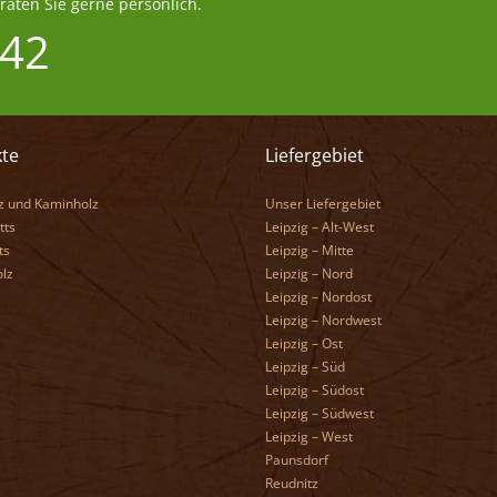
aten Sie gerne persönlich.
 42
te
Liefergebiet
z und Kaminholz
Unser Liefergebiet
tts
Leipzig – Alt-West
ts
Leipzig – Mitte
lz
Leipzig – Nord
Leipzig – Nordost
Leipzig – Nordwest
Leipzig – Ost
Leipzig – Süd
Leipzig – Südost
Leipzig – Südwest
Leipzig – West
Paunsdorf
Reudnitz