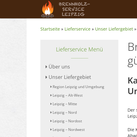
Startseite
»
Lieferservice
»
Unser Liefergebiet
B
Lieferservice Menü
g
Über uns
Unser Liefergebiet
Ka
Region Leipzig und Umgebung
Um
Leipzig – Alt-West
Leipzig – Mitte
Der 
Leipzig – Nord
Leip
Leipzig – Nordost
Die 
Leipzig – Nordwest
Abwi