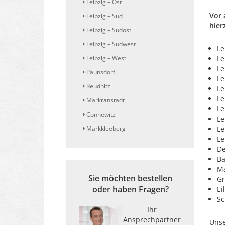
Leipzig – Ost
Vor 
Leipzig – Süd
hier
Leipzig – Südost
Leipzig – Südwest
Le
Leipzig – West
Le
Le
Paunsdorf
Le
Reudnitz
Le
Le
Markranstädt
Le
Connewitz
Le
Markkleeberg
Le
Le
De
Ba
Ma
Sie möchten bestellen
G
oder haben Fragen?
Ei
Sc
Ihr
Ansprechpartner
Unse