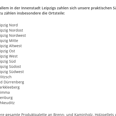
allem in der Innenstadt Leipzigs zahlen sich unsere praktischen 
zu zählen insbesondere die Ortsteile:
ipzig Nord
ipzig Nordost
ipzig Nordwest
ipzig Mitte
ipzig Altwest
ipzig Ost
ipzig West
ipzig Süd
ipzig Südost
ipzig Südwest
litzsch
d Dürrenberg
rkkleeberg
rimma
lenburg
hkeuditz
re gesamte Produktpalette an Brenn- und Kaminholz, Holzpellets