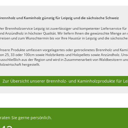
Brennholz und Kaminholz günstig für Leipzig und die sächsische Schweiz
er Brennholzservice Leipzig ist zuverlässiger und kompetenter Lieferservice für 
nd Anzündholz in höchster Qualität. Wir liefern Ihnen die gewünschte Menge a
reisen und zum Wunschtermin bis vor Ihre Haustür in Leipzig und die sächsische
nsere Produkte umfassen vorgelagertes oder getrocknetes Brennholz und Kaminh
on 25, 33 oder 100cm sowie Holzbriketts und Holzpellets sowie Anzündholz. U
usschließlich aus der Region und wird in Zusammenarbeit von Waldbesitzern und
olzwirtschaft hergestellt.
Zur Übersicht unserer Brennholz- und Kaminholzprodukte für Le
aten Sie gerne persönlich.