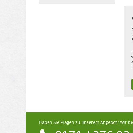
D
u
P
U
v
a
H
Haben Sie Fragen zu unserem Angebot? Wir ber