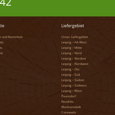
 42
te
Liefergebiet
z und Kaminholz
Unser Liefergebiet
tts
Leipzig – Alt-West
ts
Leipzig – Mitte
lz
Leipzig – Nord
Leipzig – Nordost
Leipzig – Nordwest
Leipzig – Ost
Leipzig – Süd
Leipzig – Südost
Leipzig – Südwest
Leipzig – West
Paunsdorf
Reudnitz
Markranstädt
Connewitz